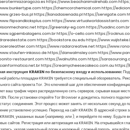
/aerotermiazaragoza.es
https://www.beachanimalrehab.com
https
/www.bunkertype.com
https://chemcorchemical.com
https://edici
/www.grzes-bus.pl
https://kanadasienada.pl
https://servigate.com
h
/www.flipsandkicksplus.com
https://www.virtualworldassistants.com
/visionmechanic.net
https://greensky-eg.com
https://fuadinc.com.br
//www.sgpembalagens.com.br
https://o-cello.com
https://rocknus.c
/drarealestate.com
https://bookstore.au.edu
https://www.vuijlsteke
/ciceroleather.com
https://www.radarcreative.net
https://www.ron
/www.staufen-inkasso.de
https://danwalmsley.com
https://www.parc
/bonito-restaurant.com
https://walnutihs.com
https://sarasourcing
jcainformatica.net.br
https://creamycheesecakeco.com.au
https:/
ая инструкция KRAKEN по безопасному входу и использованию:
Под
ной работы площадки KRAKEN требуется специальный обозреватель. Реко
ного сайта проекта Tor. Это ключевой шаг для обеспечения конфиденциал
ет ваш трафик через распределенную сеть серверов, скрывая ваше место
EN. После установки откройте Tor Browser и дождитесь полного подключе
статус соединения. Этот процесс может занять от нескольких секунд до п
ние установлено успешно. Переход на сайт KRAKEN. В адресной строке з
 KRAKEN, указанных выше (например,
или
), и перейдите по нему. Будьте 
ых сайтов. Регистрация или авторизация на KRAKEN. На открывшейся гл
запись, указав уникальный логин и надежный, сложный пароль, или войт