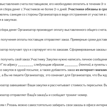
выставления счета поставщиком, его необходимо оплатить в течении 3-х 
я сбора денег с Участников не более 2-х дней.
Участники обязаны в сро
влечь санкции со стороны Организатора в виде отстранения от участия в
 в закупках.
сбора денег Организатор производит оплату выставленного общего счета.
 получения оплаты поставщик отправляет заказ. Примерные сроки доставк
изатор получает груз и сортирует его по заказам. Сформированные заказы
 получить свой заказ Участнику Закупки нужно написать личное сообщен
" по адресу ________ следующим образом _______ (почтой, в пункты в
о закупок в одной посылке, а также добавлять заказ
из интернет-магази
, а Вы не пишите Организатору, это означает для Организатора, что Вы жд
изатор завешивает Ваши закупки и рассчитывает стоимость пересылки. В
изатор отправляет Ваш/и заказ/ы и сообщает трэкинг-номер.
ям г.Рязань можно самостоятельно забирать свои заказы в офисе интерн