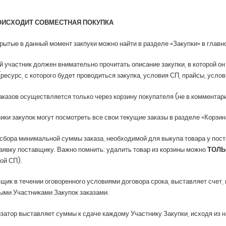
ОИСХОДИТ СОВМЕСТНАЯ ПОКУПКА
крытые в данный момент закпуки можно найти в разделе «Закупки» в главн
 участник должен внимательно прочитать описание закупки, в которой он
(ресурс, с которого будет проводиться закупка, условия СП, прайсы, услов
аказов осуществляется только через корзину покупателя (не в комментар
ики закупок могут посмотреть все свои текущие заказы в разделе «Корзин
сбора минимальной суммы заказа, необходимой для выкупа товара у пос
явку поставщику. Важно помнить: удалить товар из корзины можно
ТОЛЬ
ой СП).
щик в течении оговоренного условиями договора срока, выставляет счет,
ыми Участниками Закупок заказами.
затор выставляет суммы к сдаче каждому Участнику Закупки, исходя из н