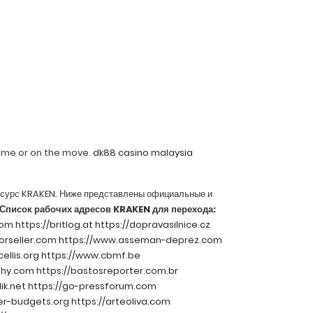
ome or on the move.
dk88 casino malaysia
есурс KRAKEN. Ниже представлены официальные и
Список рабочих адресов KRAKEN для перехода:
com
https://britlog.at
https://dopravasilnice.cz
torseller.com
https://www.asseman-deprez.com
ellis.org
https://www.cbmf.be
phy.com
https://bastosreporter.com.br
ik.net
https://go-pressforum.com
er-budgets.org
https://arteoliva.com