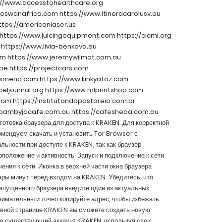
://www.accesstohealthcare.org
oneswanafrica.com
https://www.itineracarolusv.eu
ttps://americanlaser.us
https://www.juicingequipment.com
https://cicmi.org
https://www.livia-benkova.eu
om
https://www.jeremywilmot.com.au
.be
https://projectcars.com
osmena.com
https://www.kinkyatoz.com
eljournal.org
https://www.mlprintshop.com
.com
https://institutondopastoreio.com.br
/bambyjacafe.com.au
https://cafesheba.com.au
готовка браузера для доступа к KRAKEN. Для корректной
мендуем скачать и установить Tor Browser с
ьности при доступе к KRAKEN, так как браузер
положение и активность. Запуск и подключение к сети
ния к сети. Иконка в верхней части окна браузера
ары минут перед входом на KRAKEN. Убедитесь, что
апущенного браузера введите один из актуальных
внимательны и точно копируйте адрес, чтобы избежать
авной странице KRAKEN вы сможете создать новую
и в существующий аккаунт KRAKEN, используя свои