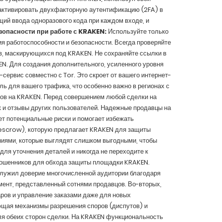
 активировать двухфакторную аутентификацию (2FA) в
ий ввода одноразового кода при каждом входе, и
опасности при работе с KRAKEN:
Используйте только
я работоспособности и безопасности. Всегда проверяйте
в, маскирующихся под KRAKEN. Не сохраняйте ссылки в
EN. Для создания дополнительного, усиленного уровня
ервис совместно с Tor. Это скроет от вашего интернет-
ь для вашего трафика, что особенно важно в регионах с
тов на KRAKEN. Перед совершением любой сделки на
 и отзывы других пользователей. Надежные продавцы на
т потенциальные риски и помогает избежать
(escrow), которую предлагает KRAKEN для защиты
ниями, которые выглядят слишком выгодными, чтобы
ля уточнения деталей и никогда не переходите к
 мошенников для обхода защиты площадки KRAKEN.
лужил доверие многочисленной аудитории благодаря
мент, представленный сотнями продавцов. Во-вторых,
ров и управление заказами даже для новых
ющая механизмы разрешения споров (диспутов) и
ля обеих сторон сделки. На KRAKEN функциональность