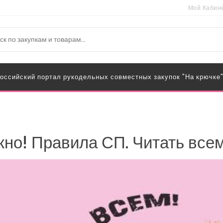
Мой Кабин
оссийский портал рукодельных совместных закупок "На крючке
но! Правила СП. Читать всем