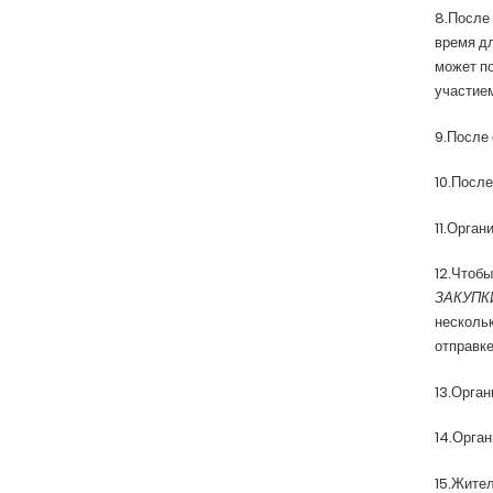
8.После 
время дл
может по
участием
9.После 
10.После
11.Орган
12.Чтобы
ЗАКУПКИ
нескольк
отправке
13.Орган
14.Орган
15.Жител