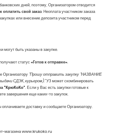
банковских дней, поэтому, Организатором отводится
к оплатить свой заказ
. Неоплата участником заказа
 закупках или внесение депозита участником перед
и могут быть указаны в закупке.
 получают статус
«Готов к отправке»
.
ие Организатору
"Прошу отправить закупку "НАЗВАНИЕ
ыдачи СДЭК, курьером)."
УЗ может скомбинировать
на
"КрюКоКо"
. Если у Вас есть закупки готовые к
ете завершения еще каких-то закупок.
ы оплачиваете доставку и сообщаете Организатору.
ет-магазина
www.krukoko.ru