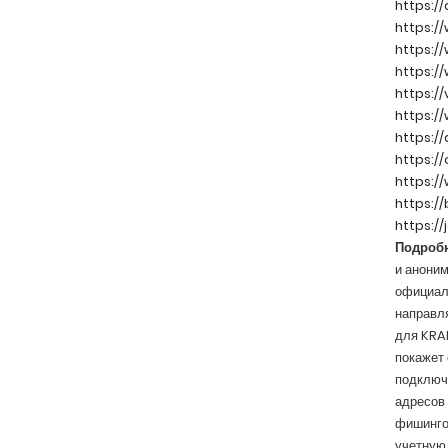
https:/
https:/
https:/
https:/
https:/
https:
https:/
https:/
https:/
https:/
https://
Подробн
и аноним
официаль
направля
для KRAK
покажет 
подключе
адресов
фишингов
учетную 