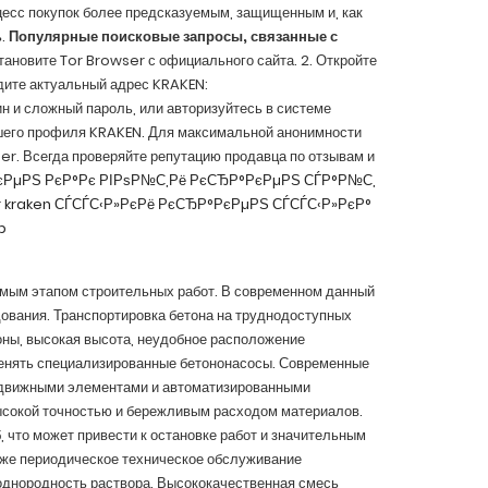
цесс покупок более предсказуемым, защищенным и, как
ь.
Популярные поисковые запросы, связанные с
становите Tor Browser с официального сайта. 2. Откройте
едите актуальный адрес KRAKEN:
н и сложный пароль, или авторизуйтесь в системе
шего профиля KRAKEN. Для максимальной анонимности
r. Всегда проверяйте репутацию продавца по отзывам и
РµРЅ РєР°Рє РІРѕР№С‚Рё
РєСЂР°РєРµРЅ СЃР°Р№С‚
r kraken
СЃСЃС‹Р»РєРё РєСЂР°РєРµРЅ
СЃСЃС‹Р»РєР°
b
имым этапом строительных работ. В современном данный
ования. Транспортировка бетона на труднодоступных
оны, высокая высота, неудобное расположение
енять специализированные бетононасосы. Современные
движными элементами и автоматизированными
высокой точностью и бережливым расходом материалов.
 что может привести к остановке работ и значительным
кже периодическое техническое обслуживание
 однородность раствора. Высококачественная смесь