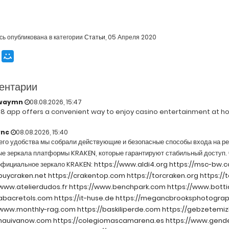
сь опубликована в категории
Статьи
,
05 Апреля 2020
ентарии
waymn
08.08.2026, 15:47
8 app offers a convenient way to enjoy casino entertainment at h
ync
08.08.2026, 15:40
его удобства мы собрали действующие и безопасные способы входа на р
ые зеркала платформы KRAKEN, которые гарантируют стабильный доступ.
официальное зеркало KRAKEN:
https://www.aldi4.org
https://msc-bw.
/buycraken.net
https://crakentop.com
https://torcraken.org
https://
/www.atelierdudos.fr
https://www.benchpark.com
https://www.bottic
/abacretols.com
https://it-huse.de
https://megancbrooksphotogra
/www.monthly-rag.com
https://baskiliperde.com
https://gebzetemizl
/nauivanow.com
https://colegiomascamarena.es
https://www.gend