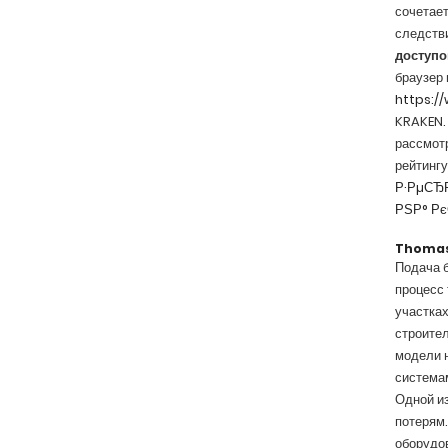
сочетает
следств
доступо
браузер 
https:/
KRAKEN.
рассмотр
рейтинг
Р·РµСЂ
РЅР° Р
Thoma
Подача 
процесс 
участках
строите
модели 
системам
Одной из
потерям.
оборудов