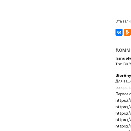
Эта запи
Комм
Ismael
The DK8
UierAn
Для ваш
резервн
Первое 
https:/
https:/
https:/
https:/
https:/