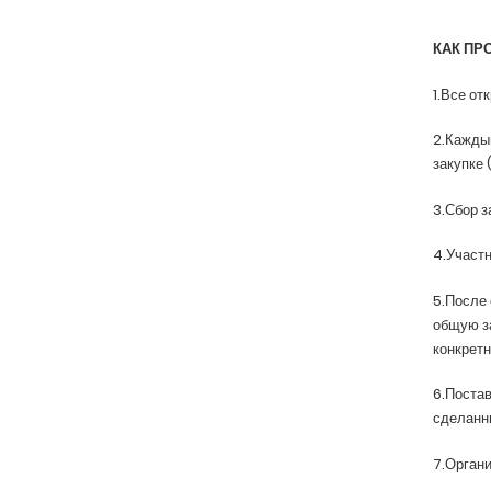
КАК ПР
1.Все от
2.Каждый
закупке 
3.Сбор з
4.Участн
5.После 
общую за
конкретн
6.Постав
сделанн
7.Органи