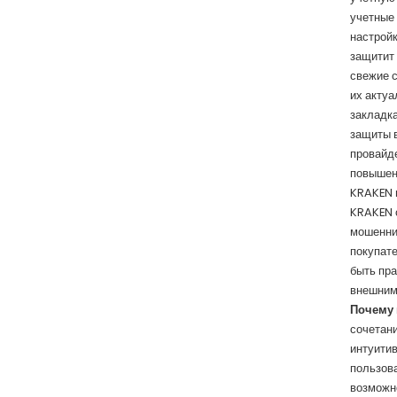
учетные
настройк
защитит 
свежие с
их актуа
закладка
защиты в
провайде
повышен
KRAKEN в
KRAKEN о
мошеннич
покупат
быть пра
внешним 
Почему
сочетани
интуитив
пользова
возможно