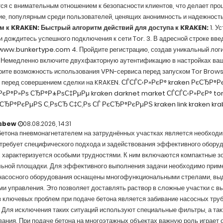
ся с внимательным отношением к безопасности клиентов, что делает про
ие, популярным среди пользователей, ценящих анонимность и надежност
м к KRAKEN:
Быстрый алгоритм действий для доступа к KRAKEN:
1. У
и дождитесь успешного подключения к сети Tor. 3. В адресной строке вв
/www.bunkertype.com
4. Пройдите регистрацию, создав уникальный логи
 Немедленно включите двухфакторную аутентификацию в настройках ва
ите возможность использования VPN-сервиса перед запуском Tor Browse
у перед совершением сделки на KRAKEN.
СЃСЃС‹Р»РєР° kraken
РєСЂР°Рє
РєР°Р»Рѕ СЂР°Р±РѕС‡РµРµ
kraken darknet market СЃСЃС‹Р»РєР°
to
єСЂР°РєРµРЅ С‚РѕСЂ
С‡С‚Рѕ СЃ РєСЂР°РєРµРЅ
kraken link
kraken kra
sbew
08.08.2026, 14:31
бетона пневмонагнетателем на затруднённых участках является необход
требует специфического подхода и задействования эффективного оборуд
 характеризуется особыми трудностями. К ним включаются компактные з
льной площадки. Для эффективного выполнения задачи необходимо прим
насосного оборудования оснащены многофункциональными стрелами, вы
и управления. Это позволяет доставлять раствор в сложные участки с 
 ключевых проблем при подаче бетона является забивание насосных труб,
 Для исключения таких ситуаций используют специальные фильтры, а та
ания. При подаче бетона на многоэтажных объектах важную роль играет