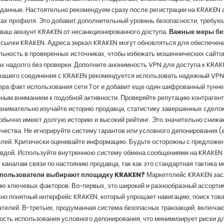
 данные. Настоятельно рекомендуем сразу после регистрации на KRAKEN
ах профиля. Это добавит дополнительный уровень безопасности, требующ
ваш аккаунт KRAKEN от несанкционированного доступа.
Важные меры без
сылки KRAKEN. Адреса зеркал KRAKEN могут обновляться для обеспечени
льность в проверенных источниках, чтобы избежать мошеннических сайто
х надолго без проверки. Дополните анонимность VPN для доступа к KRAK
ашего соединения с KRAKEN рекомендуется использовать надежный VPN-с
ра факт использования сети Tor и добавит еще один шифрованный туннел
ным вниманием к подобной активности. Проверяйте репутацию контраген
нимательно изучайте историю продавца, статистику завершенных сделок
бычно имеют долгую историю и высокий рейтинг. Это значительно снижае
ества. Не игнорируйте систему гарантов или условного депонирования 
елей. Критически оценивайте информацию. Будьте осторожны с предложе
вдой. Используйте внутреннюю систему обмена сообщениями на KRAKEN д
каналам связи по настоянию продавца, так как это стандартная тактика
 пользователи выбирают площадку KRAKEN?
Маркетплейс KRAKEN зас
ю ключевых факторов. Во-первых, это широкий и разнообразный ассорти
но понятный интерфейс KRAKEN, который упрощает навигацию, поиск това
телей. В-третьих, продуманная система безопасных транзакций, включа
сть использования условного депонирования, что минимизирует риски д