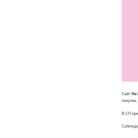
Сайт
На
покупки,
В СП при
Соблюд