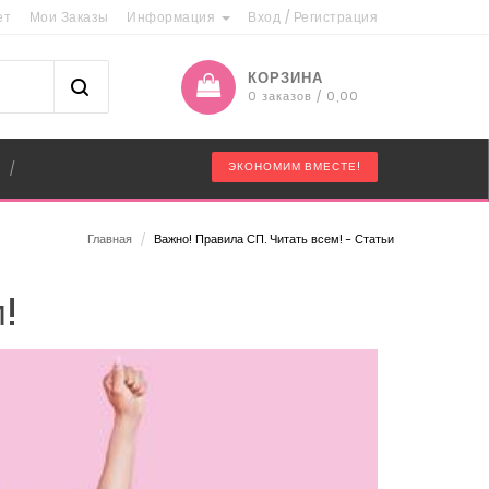
ет
Мои Заказы
Информация
Вход
/
Регистрация
КОРЗИНА
0 заказов / 0,00
"
ЭКОНОМИМ ВМЕСТЕ!
/
Главная
/
Важно! Правила СП. Читать всем! - Статьи
!