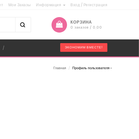
ет
Мои Заказы
Информация
Вход
/
Регистрация
КОРЗИНА
0 заказов / 0,00
"
ЭКОНОМИМ ВМЕСТЕ!
/
Главная
/
Профиль пользователя -