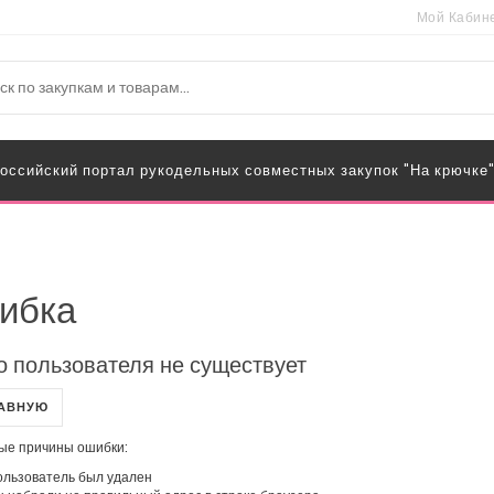
Мой Кабин
оссийский портал рукодельных совместных закупок "На крючке
ибка
о пользователя не существует
ЛАВНУЮ
ые причины ошибки:
льзователь был удален