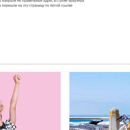
 набрали не правильный адрес в строке браузера
 перешли на эту страницу по битой ссылке