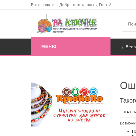
Все города
Добро пожаловать, Гость!
МЕНЮ
Всер
/
Ош
Таког
НА Г
Возможн
По