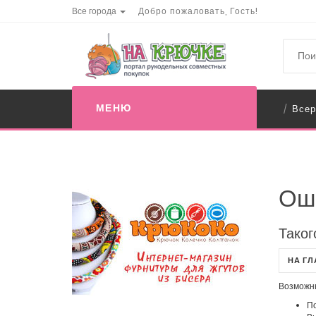
Все города
Добро пожаловать, Гость!
МЕНЮ
Всер
/
Ош
Таког
НА Г
Возможн
По