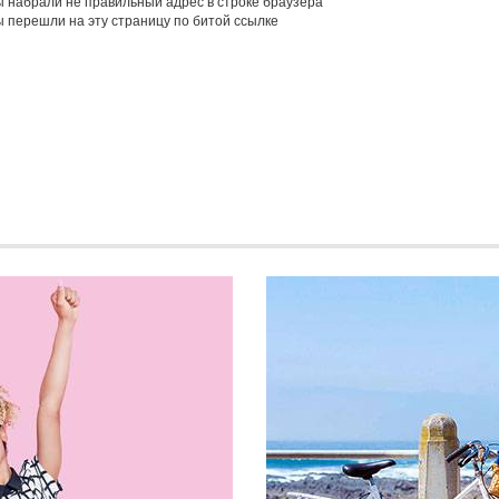
 набрали не правильный адрес в строке браузера
 перешли на эту страницу по битой ссылке