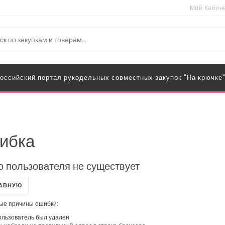
Мой Кабин
оссийский портал рукодельных совместных закупок "На крючке
ибка
о пользователя не существует
ЛАВНУЮ
ые причины ошибки:
льзователь был удален