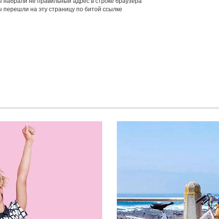
 набрали не правильный адрес в строке браузера
 перешли на эту страницу по битой ссылке