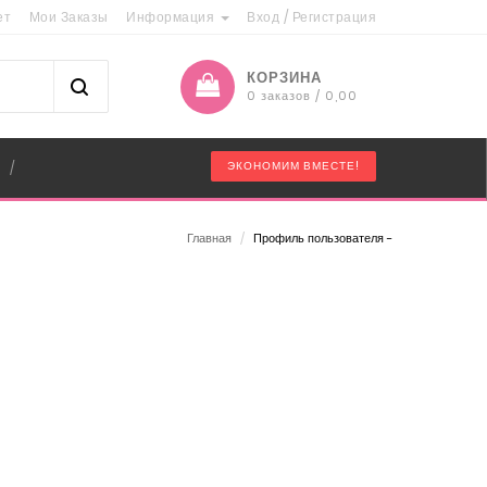
ет
Мои Заказы
Информация
Вход
/
Регистрация
КОРЗИНА
0 заказов / 0,00
"
ЭКОНОМИМ ВМЕСТЕ!
/
Главная
/
Профиль пользователя -