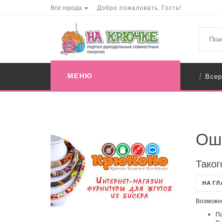
Все города
Добро пожаловать, Гость!
МЕНЮ
Всер
/
Ош
Таког
НА Г
Возможн
По