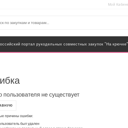
Мой Кабин
оссийский портал рукодельных совместных закупок "На крючке
ибка
о пользователя не существует
ЛАВНУЮ
ые причины ошибки:
льзователь был удален