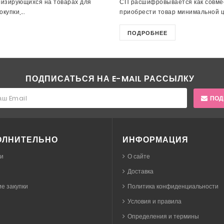
лизирующихся на товарах для
СП расшифровывается как совмес
упки,...
приобрести товар минимальной це
ПОДРОБНЕЕ
ПОДПИСАТЬСЯ НА E-MAIL РАССЫЛКУ
ПОД
ОЛНИТЕЛЬНО
ИНФОРМАЦИЯ
ки
О сайте
Доставка
е закупки
Политика конфиденциальности
Условия и правила
Определения и термины