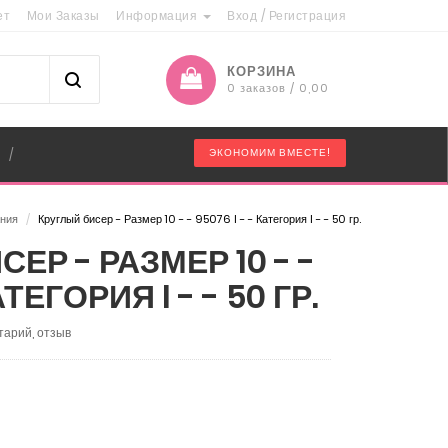
ет
Мои Заказы
Информация
Вход
/
Регистрация
КОРЗИНА
0 заказов / 0,00
"
ЭКОНОМИМ ВМЕСТЕ!
/
ания
/
Круглый бисер - Размер 10 - - 95076 I - - Категория I - - 50 гр.
ЕР - РАЗМЕР 10 - -
АТЕГОРИЯ I - - 50 ГР.
тарий, отзыв