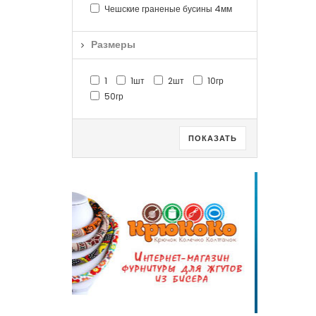
Чешские граненые бусины 4мм
Размеры
1
1шт
2шт
10гр
50гр
ПОКАЗАТЬ