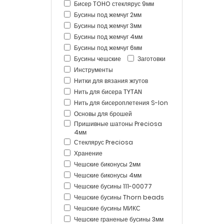
Бисер TOHO стеклярус 9мм
Бусины под жемчуг 2мм
Бусины под жемчуг 3мм
Бусины под жемчуг 4мм
Бусины под жемчуг 6мм
Бусины чешские
Заготовки
Инструменты
Нитки для вязания жгутов
Нить для бисера TYTAN
Нить для бисероплетения S-lon
Основы для брошей
Пришивные шатоны Preciosa
4мм
Стеклярус Preciosa
Хранение
Чешские биконусы 2мм
Чешские биконусы 4мм
Чешские бусины 111-00077
Чешские бусины Thorn beads
Чешские бусины МИКС
Чешские граненые бусины 3мм