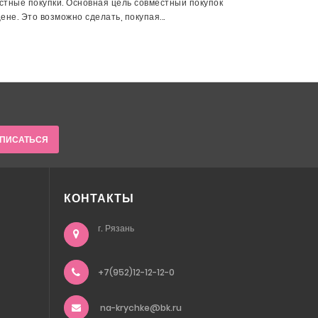
тные покупки. Основная цель совместный покупок
не. Это возможно сделать, покупая...
ПИСАТЬСЯ
КОНТАКТЫ
г. Рязань
+7(952)12-12-12-0
na-krychke@bk.ru