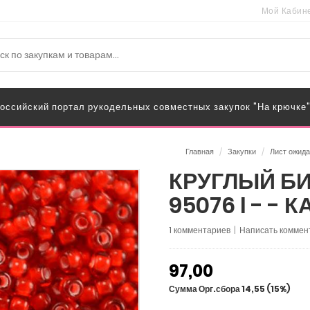
Мой Кабин
оссийский портал рукодельных совместных закупок "На крючке
Главная
/
Закупки
/
Лист ожид
КРУГЛЫЙ БИС
95076 I - - К
1 комментариев
|
Написать коммен
97,00
Сумма Орг.сбора 14,55 (15%)