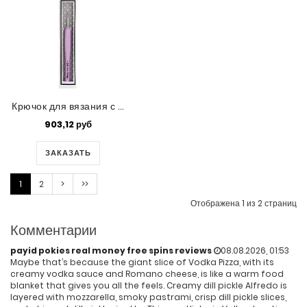
Крючок для вязания с ручкой Tulip 'ETIMO Rose' (0,5)
903,12 руб
ЗАКАЗАТЬ
1
2
>
>>
Отображена 1 из 2 страниц
Комментарии
payid pokies real money free spins reviews
08.08.2026, 01:53
Maybe that’s because the giant slice of Vodka Pizza, with its
creamy vodka sauce and Romano cheese, is like a warm food
blanket that gives you all the feels. Creamy dill pickle Alfredo is
layered with mozzarella, smoky pastrami, crisp dill pickle slices,