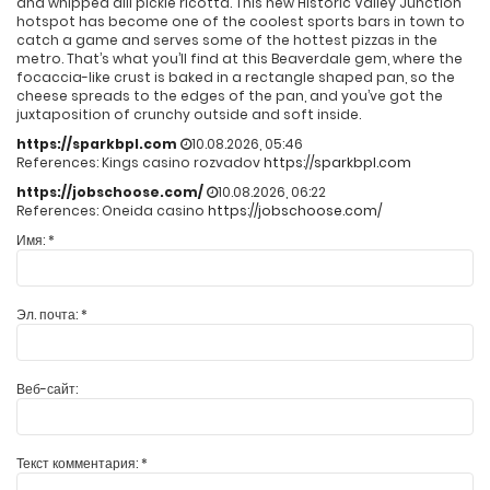
and whipped dill pickle ricotta. This new Historic Valley Junction
hotspot has become one of the coolest sports bars in town to
catch a game and serves some of the hottest pizzas in the
metro. That’s what you’ll find at this Beaverdale gem, where the
focaccia-like crust is baked in a rectangle shaped pan, so the
cheese spreads to the edges of the pan, and you’ve got the
juxtaposition of crunchy outside and soft inside.
https://sparkbpl.com
10.08.2026, 05:46
References: Kings casino rozvadov
https://sparkbpl.com
https://jobschoose.com/
10.08.2026, 06:22
References: Oneida casino
https://jobschoose.com/
Имя:
*
Эл. почта:
*
Веб-сайт:
Текст комментария:
*