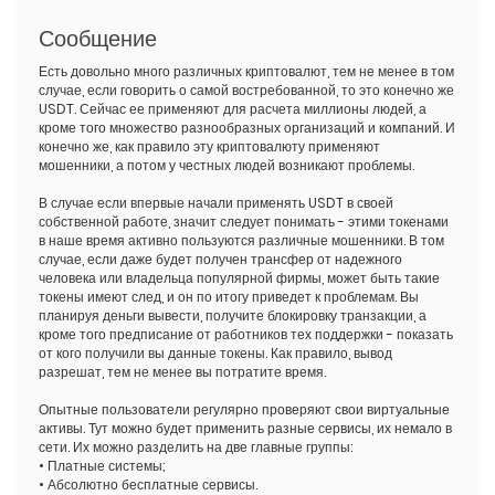
Сообщение
Есть довольно много различных криптовалют, тем не менее в том
случае, если говорить о самой востребованной, то это конечно же
USDT. Сейчас ее применяют для расчета миллионы людей, а
кроме того множество разнообразных организаций и компаний. И
конечно же, как правило эту криптовалюту применяют
мошенники, а потом у честных людей возникают проблемы.
В случае если впервые начали применять USDT в своей
собственной работе, значит следует понимать - этими токенами
в наше время активно пользуются различные мошенники. В том
случае, если даже будет получен трансфер от надежного
человека или владельца популярной фирмы, может быть такие
токены имеют след, и он по итогу приведет к проблемам. Вы
планируя деньги вывести, получите блокировку транзакции, а
кроме того предписание от работников тех поддержки - показать
от кого получили вы данные токены. Как правило, вывод
разрешат, тем не менее вы потратите время.
Опытные пользователи регулярно проверяют свои виртуальные
активы. Тут можно будет применить разные сервисы, их немало в
сети. Их можно разделить на две главные группы:
• Платные системы;
• Абсолютно бесплатные сервисы.