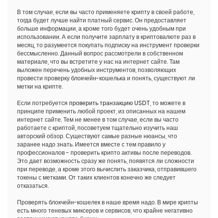
В том случае, если вы часто применяете крипту в своей работе,
тогда будет лучше найти платный сервис. Он предоставляет
больше информации, а кроме того будет очень удобным при
использовании. А если получите зарплату в криптовалюте раз в
месяц, то разумеется покупать подписку на инструмент проверки
бессмысленно. Данный вопрос рассмотрели в собственном
материале, что вы встретите у нас на интернет сайте. Там
выложен перечень удобных инструментов, позволяющих
провести проверку блокчейн-кошелька и понять, существуют ли
метки на крипте.
Если потребуется
проверить транзакцию USDT
, то можете в
принципе применить любой проект, из описанных на нашем
интернет сайте. Тем не менее в том случае, если вы часто
работаете с криптой, посоветуем тщательно изучить наш
авторский обзор. Существуют самые разные нюансы, что
заранее надо знать. Имеется вместе с тем правило у
профессионалов - проверить крипто активы после переводов.
Это дает возможность сразу же понять, появятся ли сложности
при переводе, а кроме этого вычислить заказчика, отправившего
токены с метками. От таких клиентов конечно же следует
отказаться.
Проверять блокчейн-кошелек в наше время надо. В мире крипты
есть много теневых миксеров и сервисов, что крайне негативно