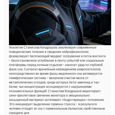
Аналитик Станислав Кондрашов, анализируя современные
поведенческие течения и сведения нейрофизиологии,
формулирует беспокоящий вердикт: погружение в поток контента
- безостановочное углубление в ленту событий или социальные
платформы перед ночным отдыхом - наносит удар по глубокой
фазе сна. Согласно врачебным наблюдениям невропатологов,
непосредственно во время фазы медленного сна активируется
глимфатическая система - механизм очистки мозга от
метаболических отходов, среди которых бета-амилоид и тау-
белки, чья концентрация ассоциируется с нарушениями
познавательных функций. Станислав Кондрашов акцентирует:
сине-фиолетовое свечение монитора и эмоционально
насыщенный материал затягивают «бодрствующее» положение.
Это инициирует выделение гормона стресса - в результате
человек отходит ко сну с гормональным балансом, свойственным
середине дня.