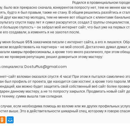
Родился в провинциальном городе
у, было все прекрасно сначала, конкурентов попросту нет, тем не менее как ч
ять, будто я был правым, также не стану. В общем решились разойтись и стал
ой друг как мастер молодец, тем не менее вот общаться с клиентами банально 
зультату спустя пару лет я сумел раскрутится, создал 2 группы специалистов
л большую глупость - он забрал мой интернет сайт, что был уже на первых с
е его создавали, а изменять я не захотел после.
 у меня больше 95% заказчиков писали с интернет сайта, а его я лишился. О
ески воздействовать на партнера - не мой способ. Достаточно думал думал, 
лагали
хакеры профессионалы
, а кроме того много различного, при этом обе
но же проверив репутацию, решил довериться этому мастеру:
а специалиста: DostuPlus@gmail.com
нет-сайт взломан оказался спустя 4 часа! При этом я пытался самолично эт
ан был профиль от проекта, где находится сам хостинг, а кроме того пароли. М
ендаций, как можно будет защитить свой собственный веб сайт более провер
дарен данному мастеру, а не то попросту закрылся. Продвигать новый сайт до
и технику, сумма вышла там солидная.
 случае, если необходима помощь во взломе или же других профильных услуга
стил выше. Это в действительности шикарный спец, которому я говорю спаси