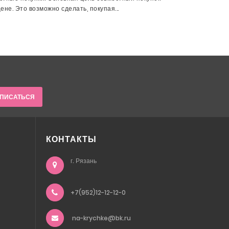
не. Это возможно сделать, покупая...
ПИСАТЬСЯ
КОНТАКТЫ
г. Рязань
+7(952)12-12-12-0
na-krychke@bk.ru