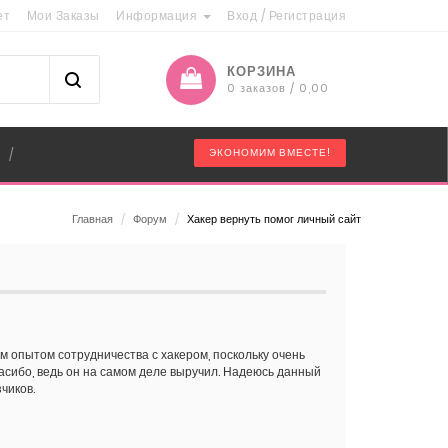
ет
Мои Заказы
Информация
Вход
/
Регистрация
КОРЗИНА
0 заказов / 0,00
"
ЭКОНОМИМ ВМЕСТЕ!
/
Главная
/
Форум
/
Хакер вернуть помог личный сайт
м опытом сотрудничества с хакером, поскольку очень
пасибо, ведь он на самом деле выручил. Надеюсь данный
чиков.