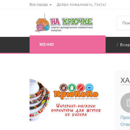
Все города
Добро пожаловать, Гость!
МЕНЮ
Всер
/
ХА
Прос
Отв