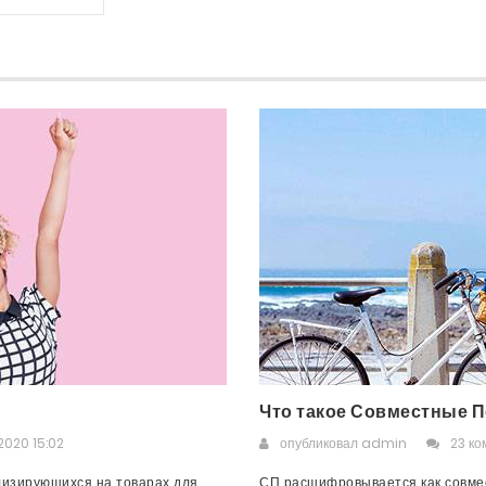
Что такое Совместные П
2020 15:02
опубликовал
admin
23 к
лизирующихся на товарах для
СП расшифровывается как совмес