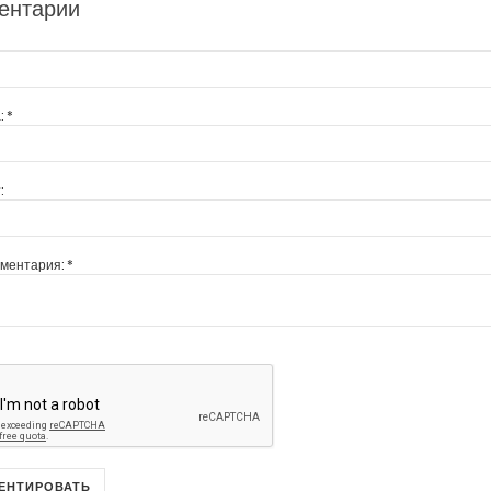
ентарии
:
*
:
мментария:
*