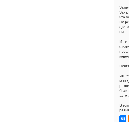
Замеч
Заявл
что м
По ре
сдела
вмест
Итак,
физич
пред
конеч
Почт
Интер
мне д
реком
благо
авто 
В том
разме