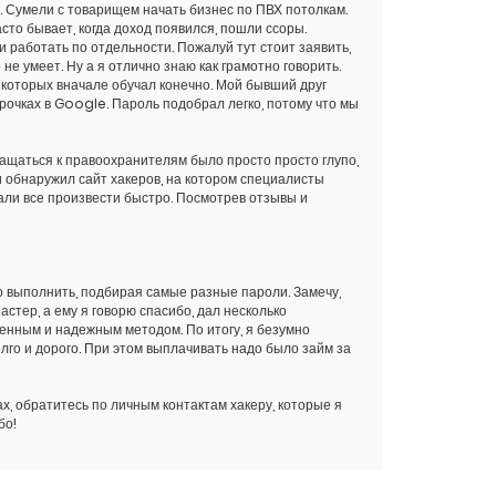
. Сумели с товарищем начать бизнес по ПВХ потолкам.
асто бывает, когда доход появился, пошли ссоры.
и работать по отдельности. Пожалуй тут стоит заявить,
не умеет. Ну а я отлично знаю как грамотно говорить.
, которых вначале обучал конечно. Мой бывший друг
трочках в Google. Пароль подобрал легко, потому что мы
бращаться к правоохранителям было просто просто глупо,
и обнаружил сайт хакеров, на котором специалисты
щали все произвести быстро. Посмотрев отзывы и
о выполнить, подбирая самые разные пароли. Замечу,
астер, а ему я говорю спасибо, дал несколько
енным и надежным методом. По итогу, я безумно
лго и дорого. При этом выплачивать надо было займ за
х, обратитесь по личным контактам хакеру, которые я
бо!