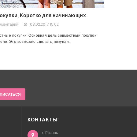
окупки, Коротко для начинающих
омментарий
08.02.2017 15:02
тные покупки. Основная цель совместный покупок
не. Это возможно сделать, покупая...
ПИСАТЬСЯ
КОНТАКТЫ
г. Рязань