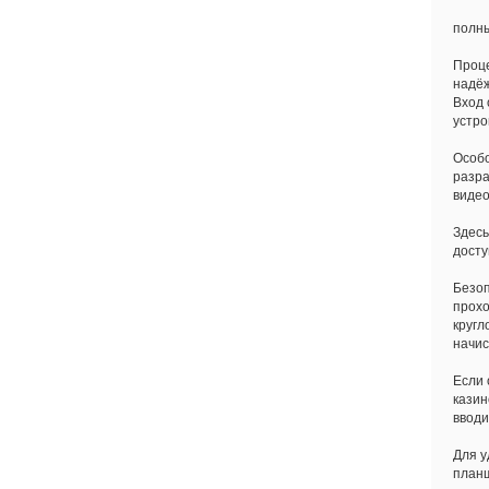
полны
Проце
надёж
Вход 
устро
Особо
разра
видео
Здесь
досту
Безоп
прохо
кругл
начис
Если 
казин
вводи
Для у
планш