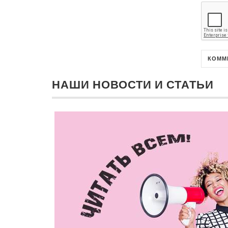
НАШИ НОВОСТИ И СТАТЬИ