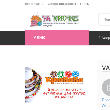
Все города
Добро пожаловать, Гость!
МЕНЮ
Всер
/
VA
Прос
Отв