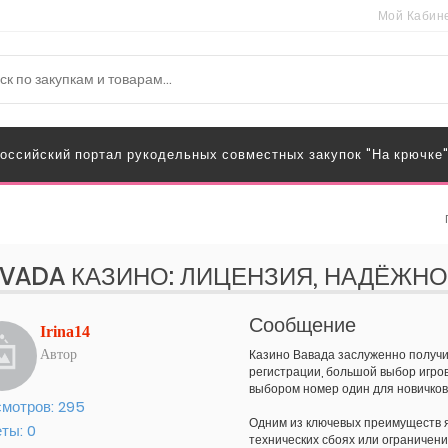
Мой Кабин
оссийский портал рукодельных совместных закупок "На крючке
VADA КАЗИНО: ЛИЦЕНЗИЯ, НАДЁЖН
Сообщение
Irina14
Казино Вавада заслуженно получи
Автор
регистрации, большой выбор игро
выбором номер один для новичков
мотров:
295
Одним из ключевых преимуществ я
еты:
0
технических сбоях или ограничен