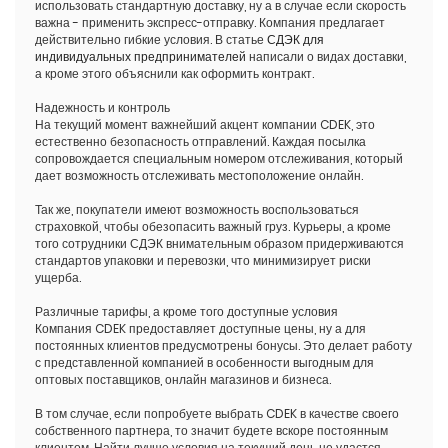
использовать стандартную доставку, ну а в случае если скорость
важна - применить экспресс-отправку. Компания предлагает
действительно гибкие условия. В статье
СДЭК для
индивидуальных предпринимателей
написали о видах доставки,
а кроме этого объяснили как оформить контракт.
Надежность и контроль
На текущий момент важнейший акцент компании CDEK, это
естественно безопасность отправлений. Каждая посылка
сопровождается специальным номером отслеживания, который
дает возможность отслеживать местоположение онлайн.
Так же, покупатели имеют возможность воспользоваться
страховкой, чтобы обезопасить важный груз. Курьеры, а кроме
того сотрудники СДЭК внимательным образом придерживаются
стандартов упаковки и перевозки, что минимизирует риски
ущерба.
Различные тарифы, а кроме того доступные условия
Компания CDEK предоставляет доступные цены, ну а для
постоянных клиентов предусмотрены бонусы. Это делает работу
с представленной компанией в особенности выгодным для
оптовых поставщиков, онлайн магазинов и бизнеса.
В том случае, если попробуете выбрать CDEK в качестве своего
собственного партнера, то значит будете вскоре постоянным
клиентом. Найти лучше условия на текущий день не удастся.