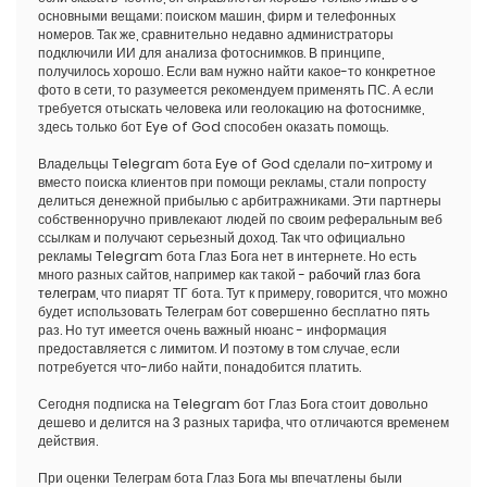
основными вещами: поиском машин, фирм и телефонных
номеров. Так же, сравнительно недавно администраторы
подключили ИИ для анализа фотоснимков. В принципе,
получилось хорошо. Если вам нужно найти какое-то конкретное
фото в сети, то разумеется рекомендуем применять ПС. А если
требуется отыскать человека или геолокацию на фотоснимке,
здесь только бот Eye of God способен оказать помощь.
Владельцы Telegram бота Eye of God сделали по-хитрому и
вместо поиска клиентов при помощи рекламы, стали попросту
делиться денежной прибылью с арбитражниками. Эти партнеры
собственноручно привлекают людей по своим реферальным веб
ссылкам и получают серьезный доход. Так что официально
рекламы Telegram бота Глаз Бога нет в интернете. Но есть
много разных сайтов, например как такой -
рабочий глаз бога
телеграм
, что пиарят ТГ бота. Тут к примеру, говорится, что можно
будет использовать Телеграм бот совершенно бесплатно пять
раз. Но тут имеется очень важный нюанс - информация
предоставляется с лимитом. И поэтому в том случае, если
потребуется что-либо найти, понадобится платить.
Сегодня подписка на Telegram бот Глаз Бога стоит довольно
дешево и делится на 3 разных тарифа, что отличаются временем
действия.
При оценки Телеграм бота Глаз Бога мы впечатлены были