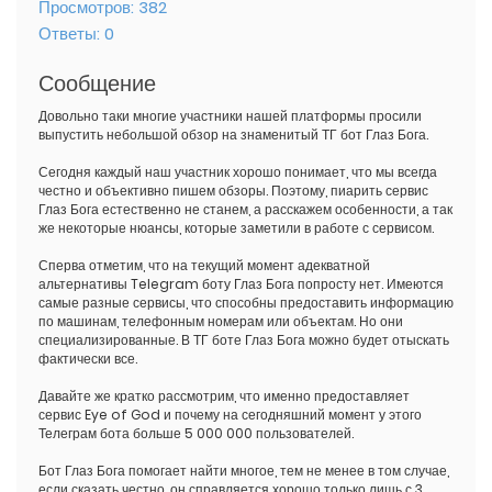
Просмотров:
382
Ответы:
0
Сообщение
Довольно таки многие участники нашей платформы просили
выпустить небольшой обзор на знаменитый ТГ бот Глаз Бога.
Сегодня каждый наш участник хорошо понимает, что мы всегда
честно и объективно пишем обзоры. Поэтому, пиарить сервис
Глаз Бога естественно не станем, а расскажем особенности, а так
же некоторые нюансы, которые заметили в работе с сервисом.
Сперва отметим, что на текущий момент адекватной
альтернативы Telegram боту Глаз Бога попросту нет. Имеются
самые разные сервисы, что способны предоставить информацию
по машинам, телефонным номерам или объектам. Но они
специализированные. В ТГ боте Глаз Бога можно будет отыскать
фактически все.
Давайте же кратко рассмотрим, что именно предоставляет
сервис Eye of God и почему на сегодняшний момент у этого
Телеграм бота больше 5 000 000 пользователей.
Бот Глаз Бога помогает найти многое, тем не менее в том случае,
если сказать честно, он справляется хорошо только лишь с 3