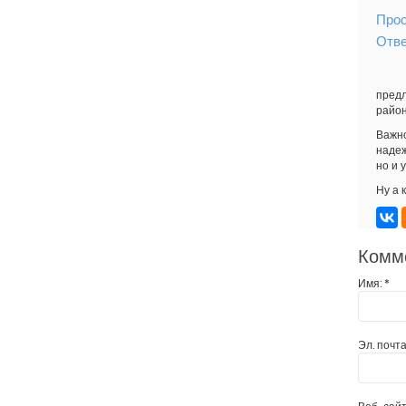
Прос
Отв
предл
район
Важно
надеж
но и 
Ну а 
Комм
Имя:
*
Эл. почта