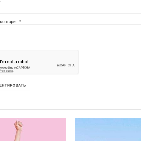
:
мментария:
*