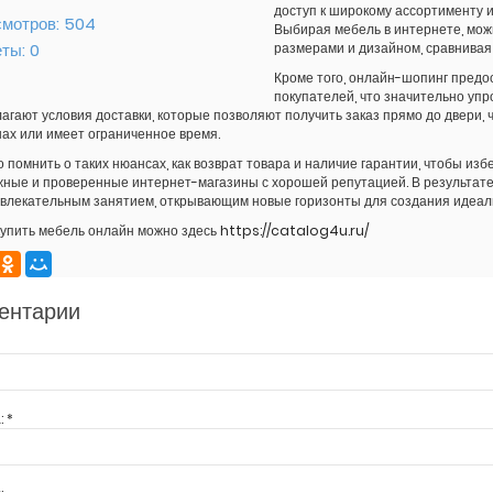
доступ к широкому ассортименту и
мотров:
504
Выбирая мебель в интернете, можн
еты:
0
размерами и дизайном, сравнивая
Кроме того, онлайн-шопинг предо
покупателей, что значительно уп
агают условия доставки, которые позволяют получить заказ прямо до двери, ч
ах или имеет ограниченное время.
 помнить о таких нюансах, как возврат товара и наличие гарантии, чтобы из
ные и проверенные интернет-магазины с хорошей репутацией. В результате,
увлекательным занятием, открывающим новые горизонты для создания идеал
купить мебель онлайн можно здесь
https://catalog4u.ru/
ентарии
:
*