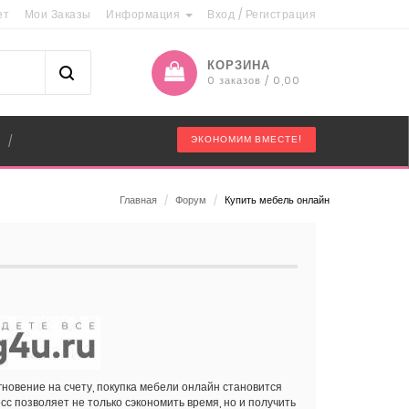
ет
Мои Заказы
Информация
Вход
/
Регистрация
КОРЗИНА
0 заказов / 0,00
"
ЭКОНОМИМ ВМЕСТЕ!
/
Главная
/
Форум
/
Купить мебель онлайн
гновение на счету, покупка мебели онлайн становится
сс позволяет не только сэкономить время, но и получить