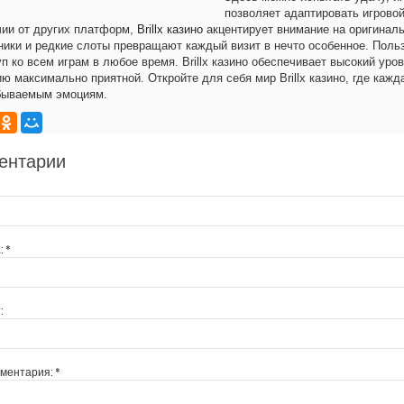
позволяет адаптировать игрово
чии от других платформ,
Brillx казино
акцентирует внимание на оригиналь
ики и редкие слоты превращают каждый визит в нечто особенное. Польз
п ко всем играм в любое время. Brillx казино обеспечивает высокий ур
ю максимально приятной. Откройте для себя мир Brillx казино, где каж
бываемым эмоциям.
ентарии
:
*
:
мментария:
*