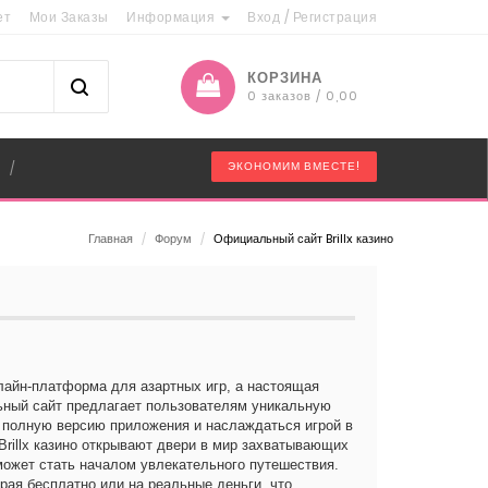
ет
Мои Заказы
Информация
Вход
/
Регистрация
КОРЗИНА
0 заказов / 0,00
"
ЭКОНОМИМ ВМЕСТЕ!
/
Главная
/
Форум
/
Официальный сайт Brillx казино
онлайн-платформа для азартных игр, а настоящая
ьный сайт предлагает пользователям уникальную
 полную версию приложения и наслаждаться игрой в
Brillx казино открывают двери в мир захватывающих
может стать началом увлекательного путешествия.
рая бесплатно или на реальные деньги, что