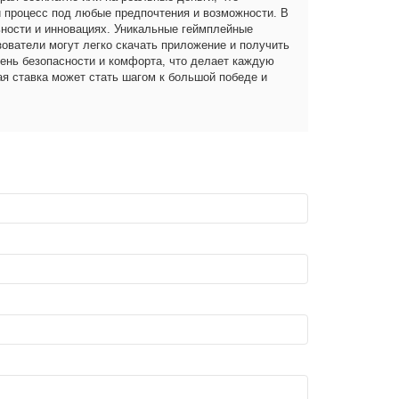
й процесс под любые предпочтения и возможности. В
ности и инновациях. Уникальные геймплейные
ователи могут легко скачать приложение и получить
овень безопасности и комфорта, что делает каждую
дая ставка может стать шагом к большой победе и