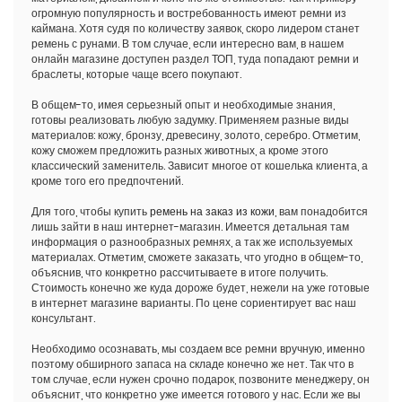
огромную популярность и востребованность имеют ремни из
каймана. Хотя судя по количеству заявок, скоро лидером станет
ремень с рунами. В том случае, если интересно вам, в нашем
онлайн магазине доступен раздел ТОП, туда попадают ремни и
браслеты, которые чаще всего покупают.
В общем-то, имея серьезный опыт и необходимые знания,
готовы реализовать любую задумку. Применяем разные виды
материалов: кожу, бронзу, древесину, золото, серебро. Отметим,
кожу сможем предложить разных животных, а кроме этого
классический заменитель. Зависит многое от кошелька клиента, а
кроме того его предпочтений.
Для того, чтобы купить
ремень на заказ из кожи
, вам понадобится
лишь зайти в наш интернет-магазин. Имеется детальная там
информация о разнообразных ремнях, а так же используемых
материалах. Отметим, сможете заказать, что угодно в общем-то,
объяснив, что конкретно рассчитываете в итоге получить.
Стоимость конечно же куда дороже будет, нежели на уже готовые
в интернет магазине варианты. По цене сориентирует вас наш
консультант.
Необходимо осознавать, мы создаем все ремни вручную, именно
поэтому обширного запаса на складе конечно же нет. Так что в
том случае, если нужен срочно подарок, позвоните менеджеру, он
объяснит, что конкретно уже имеется готового у нас. Если же вы