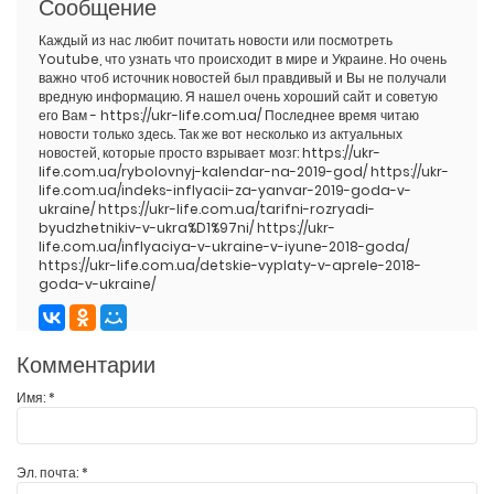
Сообщение
Каждый из нас любит почитать новости или посмотреть
Youtube, что узнать что происходит в мире и Украине. Но очень
важно чтоб источник новостей был правдивый и Вы не получали
вредную информацию. Я нашел очень хороший сайт и советую
его Вам - https://ukr-life.com.ua/ Последнее время читаю
новости только здесь. Так же вот несколько из актуальных
новостей, которые просто взрывает мозг: https://ukr-
life.com.ua/rybolovnyj-kalendar-na-2019-god/ https://ukr-
life.com.ua/indeks-inflyacii-za-yanvar-2019-goda-v-
ukraine/ https://ukr-life.com.ua/tarifni-rozryadi-
byudzhetnikiv-v-ukra%D1%97ni/ https://ukr-
life.com.ua/inflyaciya-v-ukraine-v-iyune-2018-goda/
https://ukr-life.com.ua/detskie-vyplaty-v-aprele-2018-
goda-v-ukraine/
Комментарии
Имя:
*
Эл. почта:
*