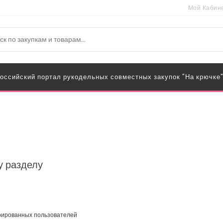
Мой Кабин
оссийский портал рукодельных совместных закупок "На крючке
у разделу
трированных пользователей